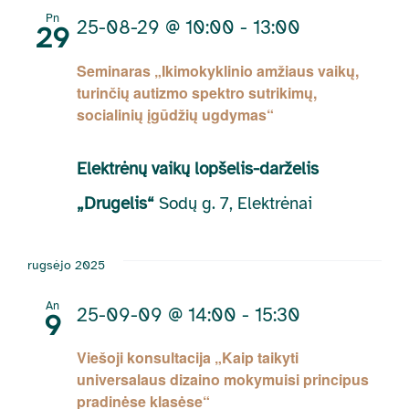
Pn
25-08-29 @ 10:00
-
13:00
29
Seminaras „Ikimokyklinio amžiaus vaikų,
turinčių autizmo spektro sutrikimų,
socialinių įgūdžių ugdymas“
Elektrėnų vaikų lopšelis-darželis
„Drugelis“
Sodų g. 7, Elektrėnai
rugsėjo 2025
An
25-09-09 @ 14:00
-
15:30
9
Viešoji konsultacija „Kaip taikyti
universalaus dizaino mokymuisi principus
pradinėse klasėse“