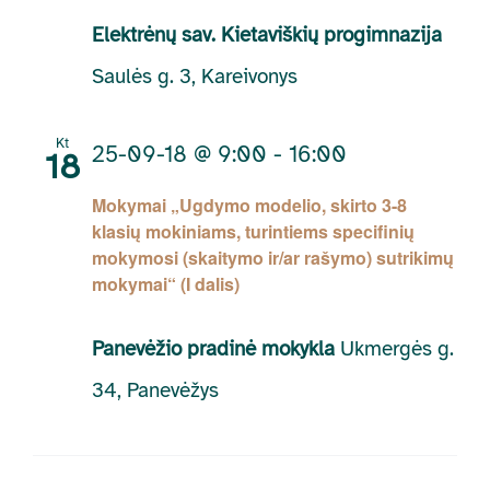
Elektrėnų sav. Kietaviškių progimnazija
Saulės g. 3, Kareivonys
Kt
25-09-18 @ 9:00
-
16:00
18
Mokymai „Ugdymo modelio, skirto 3-8
klasių mokiniams, turintiems specifinių
mokymosi (skaitymo ir/ar rašymo) sutrikimų
mokymai“ (I dalis)
Panevėžio pradinė mokykla
Ukmergės g.
34, Panevėžys