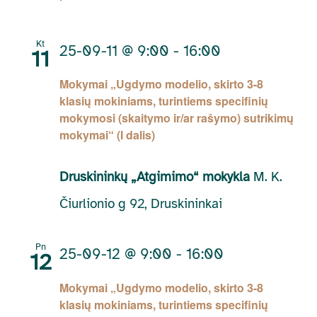
Kt
25-09-11 @ 9:00
-
16:00
11
Mokymai „Ugdymo modelio, skirto 3-8
klasių mokiniams, turintiems specifinių
mokymosi (skaitymo ir/ar rašymo) sutrikimų
mokymai“ (I dalis)
Druskininkų „Atgimimo“ mokykla
M. K.
Čiurlionio g 92, Druskininkai
Pn
25-09-12 @ 9:00
-
16:00
12
Mokymai „Ugdymo modelio, skirto 3-8
klasių mokiniams, turintiems specifinių