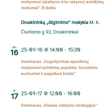
mokymosi (skaitymo ir/ar rašymo) sutrikimų
mokymai“ (II dalis)
Druskininkų „Atgimimo“ mokykla
M. K.
Čiurlionio g 92, Druskininkai
An
25-09-16 @ 14:00
-
15:30
16
Seminaras „Kognityviniai specifinių
mokymosi sutrikimų aspektai. Suvokimo
sunkumai ir pagalbos būdai“
Tr
25-09-17 @ 12:00
-
16:00
17
Seminaras „Klasės valdymo strategijos“