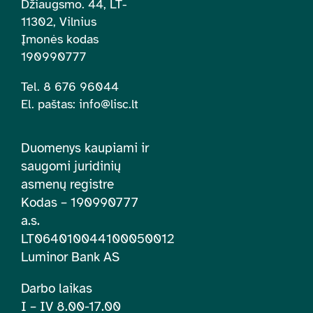
Džiaugsmo. 44, LT-
11302, Vilnius
Įmonės kodas
190990777
Tel. 8 676 96044
El. paštas:
info@lisc.lt
Duomenys kaupiami ir
saugomi juridinių
asmenų registre
Kodas – 190990777
a.s.
LT064010044100050012
Luminor Bank AS
Darbo laikas
I – IV 8.00-17.00