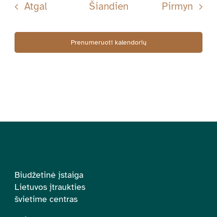
Renginiai
Rengi
Atgal
Šiandien
Pirmyn
Prenumeruoti kalendorių
Biudžetinė įstaiga
Lietuvos įtraukties
švietime centras