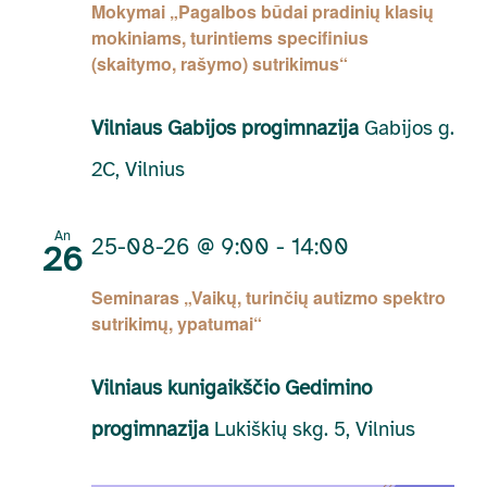
Mokymai „Pagalbos būdai pradinių klasių
mokiniams, turintiems specifinius
(skaitymo, rašymo) sutrikimus“
Vilniaus Gabijos progimnazija
Gabijos g.
2C, Vilnius
An
25-08-26 @ 9:00
-
14:00
26
Seminaras „Vaikų, turinčių autizmo spektro
sutrikimų, ypatumai“
Vilniaus kunigaikščio Gedimino
progimnazija
Lukiškių skg. 5, Vilnius