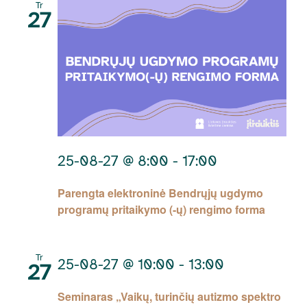
Tr
27
25-08-27 @ 8:00
-
17:00
Parengta elektroninė Bendrųjų ugdymo
programų pritaikymo (-ų) rengimo forma
Tr
25-08-27 @ 10:00
-
13:00
27
Seminaras „Vaikų, turinčių autizmo spektro