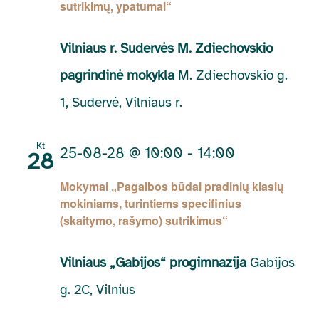
sutrikimų, ypatumai“
Vilniaus r. Sudervės M. Zdiechovskio
pagrindinė mokykla
M. Zdiechovskio g.
1, Sudervė, Vilniaus r.
Kt
25-08-28 @ 10:00
-
14:00
28
Mokymai „Pagalbos būdai pradinių klasių
mokiniams, turintiems specifinius
(skaitymo, rašymo) sutrikimus“
Vilniaus „Gabijos“ progimnazija
Gabijos
g. 2C, Vilnius