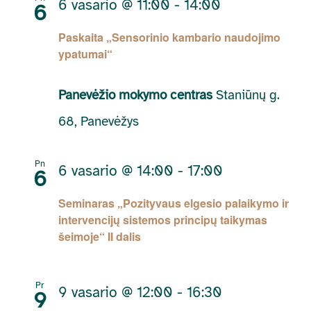
6 vasario @ 11:00
-
14:00
6
Paskaita „Sensorinio kambario naudojimo
ypatumai“
Panevėžio mokymo centras
Staniūnų g.
68, Panevėžys
Pn
6 vasario @ 14:00
-
17:00
6
Seminaras „Pozityvaus elgesio palaikymo ir
intervencijų sistemos principų taikymas
šeimoje“ II dalis
Pr
9 vasario @ 12:00
-
16:30
9