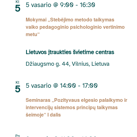
Kt
5 vasario @ 9:00
-
16:30
5
Mokymai „Stebėjimo metodo taikymas
vaiko pedagoginio psichologinio vertinimo
metu“
Lietuvos įtraukties švietime centras
Džiaugsmo g. 44, Vilnius, Lietuva
Kt
5 vasario @ 14:00
-
17:00
5
Seminaras „Pozityvaus elgesio palaikymo ir
intervencijų sistemos principų taikymas
šeimoje“ I dalis
Pn