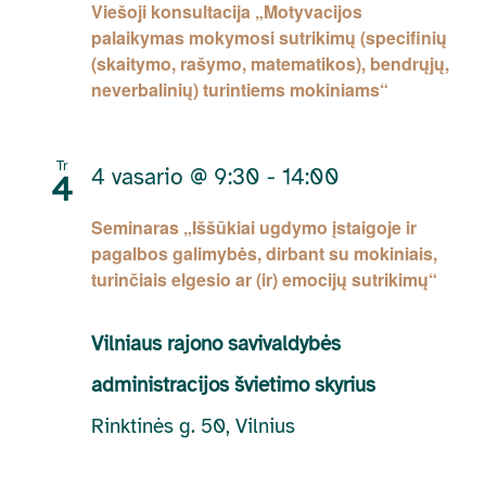
Viešoji konsultacija „Motyvacijos
palaikymas mokymosi sutrikimų (specifinių
(skaitymo, rašymo, matematikos), bendrųjų,
neverbalinių) turintiems mokiniams“
Tr
4 vasario @ 9:30
-
14:00
4
Seminaras „Iššūkiai ugdymo įstaigoje ir
pagalbos galimybės, dirbant su mokiniais,
turinčiais elgesio ar (ir) emocijų sutrikimų“
Vilniaus rajono savivaldybės
administracijos švietimo skyrius
Rinktinės g. 50, Vilnius