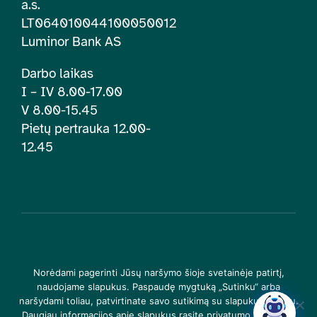
a.s.
LT064010044100050012
Luminor Bank AS
Darbo laikas
I – IV 8.00-17.00
V 8.00-15.45
Pietų pertrauka 12.00-
12.45
© 2026 | Lietuvos įtraukties švietime centras. Visos teisės
Norėdami pagerinti Jūsų naršymo šioje svetainėje patirtį,
saugomos |
Privatumo politika
naudojame slapukus. Paspaudę mygtuką „Sutinku“ arba
naršydami toliau, patvirtinate savo sutikimą su slapukų įrašymu.
Daugiau informacijos apie slapukus rasite privatumo politikoje.