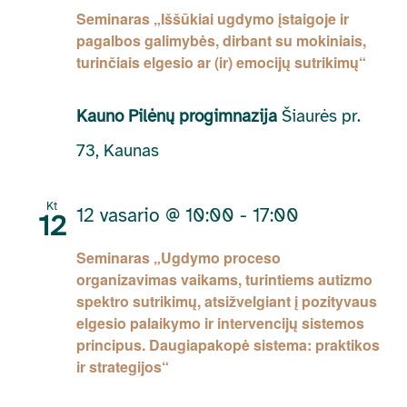
Seminaras „Iššūkiai ugdymo įstaigoje ir
pagalbos galimybės, dirbant su mokiniais,
turinčiais elgesio ar (ir) emocijų sutrikimų“
Kauno Pilėnų progimnazija
Šiaurės pr.
73, Kaunas
Kt
12 vasario @ 10:00
-
17:00
12
Seminaras „Ugdymo proceso
organizavimas vaikams, turintiems autizmo
spektro sutrikimų, atsižvelgiant į pozityvaus
elgesio palaikymo ir intervencijų sistemos
principus. Daugiapakopė sistema: praktikos
ir strategijos“