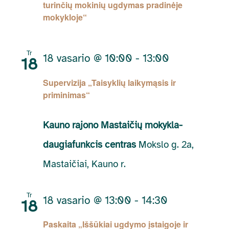
turinčių mokinių ugdymas pradinėje
mokykloje“
Tr
18 vasario @ 10:00
-
13:00
18
Supervizija „Taisyklių laikymąsis ir
priminimas“
Kauno rajono Mastaičių mokykla-
daugiafunkcis centras
Mokslo g. 2a,
Mastaičiai, Kauno r.
Tr
18 vasario @ 13:00
-
14:30
18
Paskaita „Iššūkiai ugdymo įstaigoje ir