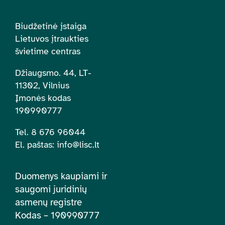
Biudžetinė įstaiga
Lietuvos įtraukties
švietime centras
Džiaugsmo. 44, LT-
11302, Vilnius
Įmonės kodas
190990777
Tel. 8 676 96044
El. paštas:
info@lisc.lt
Duomenys kaupiami ir
saugomi juridinių
asmenų registre
Kodas – 190990777