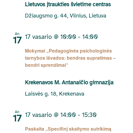
Lietuvos įtraukties švietime centras
Džiaugsmo g. 44, Vilnius, Lietuva
An
17 vasario @ 10:00
-
14:00
17
Mokymai „Pedagoginės psichologinės
tarnybos išvados: bendras supratimas –
bendri sprendimai“
Krekenavos M. Antanaičio gimnazija
Laisvės g. 18, Krekenava
An
17 vasario @ 14:00
-
15:30
17
Paskaita „Specifinį skaitymo sutrikimą