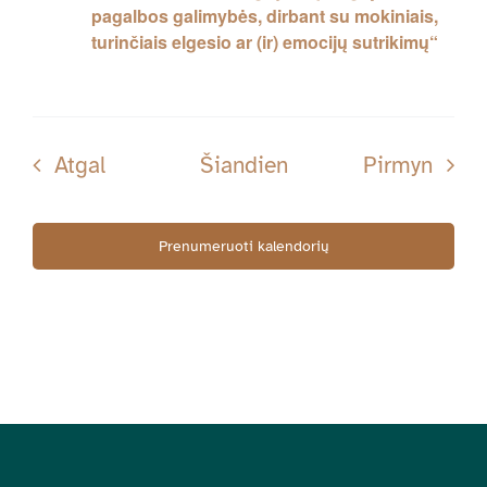
pagalbos galimybės, dirbant su mokiniais,
turinčiais elgesio ar (ir) emocijų sutrikimų“
Renginiai
Rengi
Atgal
Šiandien
Pirmyn
Prenumeruoti kalendorių