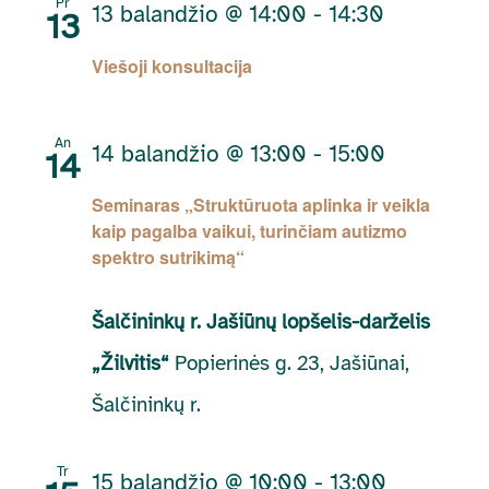
Pr
13 balandžio @ 14:00
-
14:30
13
Viešoji konsultacija
An
14 balandžio @ 13:00
-
15:00
14
Seminaras „Struktūruota aplinka ir veikla
kaip pagalba vaikui, turinčiam autizmo
spektro sutrikimą“
Šalčininkų r. Jašiūnų lopšelis-darželis
„Žilvitis“
Popierinės g. 23, Jašiūnai,
Šalčininkų r.
Tr
15 balandžio @ 10:00
-
13:00