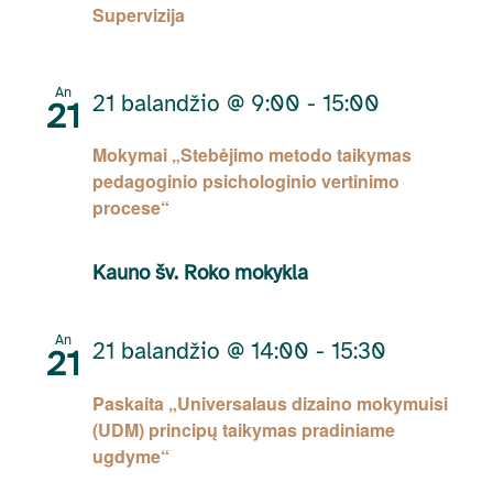
Supervizija
An
21 balandžio @ 9:00
-
15:00
21
Mokymai „Stebėjimo metodo taikymas
pedagoginio psichologinio vertinimo
procese“
Kauno šv. Roko mokykla
An
21 balandžio @ 14:00
-
15:30
21
Paskaita „Universalaus dizaino mokymuisi
(UDM) principų taikymas pradiniame
ugdyme“