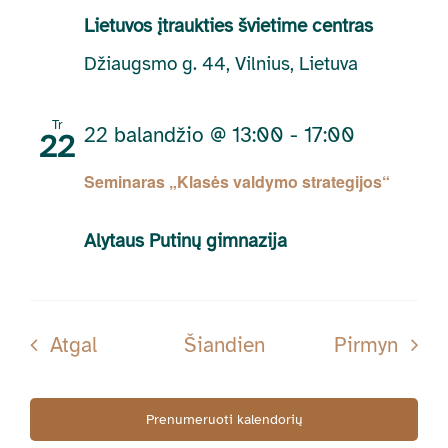
Lietuvos įtraukties švietime centras
Džiaugsmo g. 44, Vilnius, Lietuva
Tr
22 balandžio @ 13:00
-
17:00
22
Seminaras „Klasės valdymo strategijos“
Alytaus Putinų gimnazija
Renginiai
Rengi
Atgal
Šiandien
Pirmyn
Prenumeruoti kalendorių