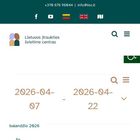
Skip
+370 676 96044
|
info@lisc.lt
to
Facebook
YouTube
Lietuviškai
English
Sensorinis
žemėlapis
content
Open 
Renginiai
Re
Paieška
Rengi
Sąrašas
2026-04-
2026-04-
Vi
Searc
 - 
Nav
07
22
and
Pasirinkti
Views
datą
balandžio 2026
Navig
An