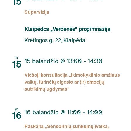
15
Supervizija
Klaipėdos „Verdenės“ progimnazija
Kretingos g. 22, Klaipėda
Tr
15 balandžio @ 13:00
-
14:30
15
Viešoji konsultacija „Ikimokyklinio amžiaus
vaikų, turinčių elgesio ar (ir) emocijų
sutrikimų ugdymas“
Kt
16 balandžio @ 11:00
-
14:00
16
Paskaita „Sensorinių sunkumų įveika,