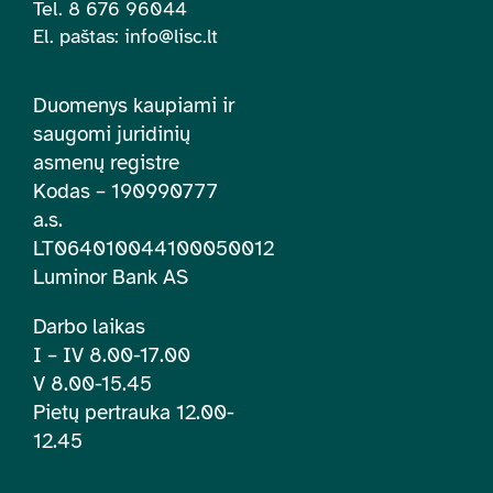
Tel. 8 676 96044
El. paštas:
info@lisc.lt
Duomenys kaupiami ir
saugomi juridinių
asmenų registre
Kodas – 190990777
a.s.
LT064010044100050012
Luminor Bank AS
Darbo laikas
I – IV 8.00-17.00
V 8.00-15.45
Pietų pertrauka 12.00-
12.45