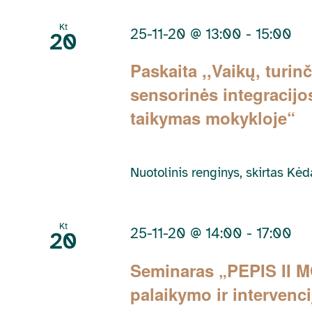
by
Keyword.
Kt
25-11-20 @ 13:00
-
15:00
20
Paskaita ,,Vaikų, turin
sensorinės integracijo
taikymas mokykloje“
Nuotolinis renginys, skirtas Kė
Kt
25-11-20 @ 14:00
-
17:00
20
Seminaras „PEPIS II M
palaikymo ir intervenc