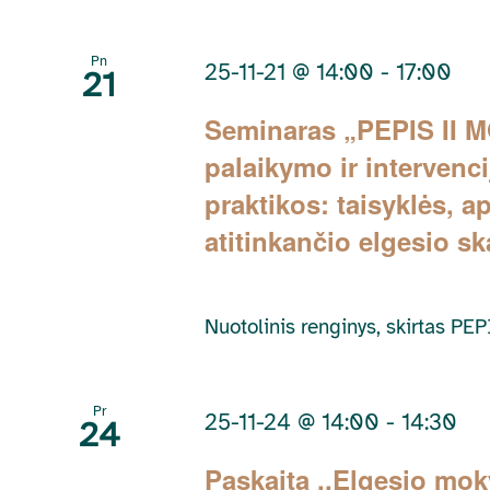
Pn
25-11-21 @ 14:00
-
17:00
21
Seminaras „PEPIS II M
palaikymo ir intervenc
praktikos: taisyklės, a
atitinkančio elgesio sk
Nuotolinis renginys, skirtas P
Pr
25-11-24 @ 14:00
-
14:30
24
Paskaita ,,Elgesio mo