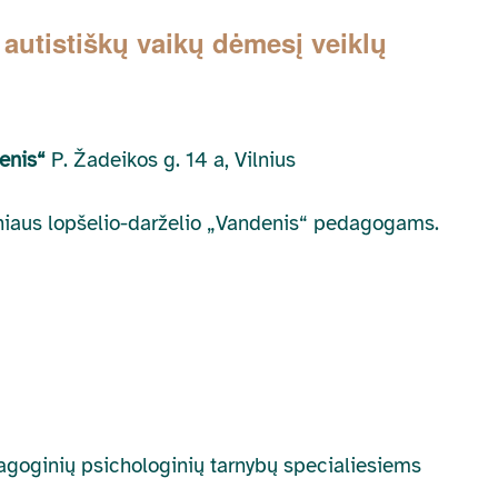
 autistiškų vaikų dėmesį veiklų
denis“
P. Žadeikos g. 14 a, Vilnius
ilniaus lopšelio-darželio „Vandenis“ pedagogams.
dagoginių psichologinių tarnybų specialiesiems