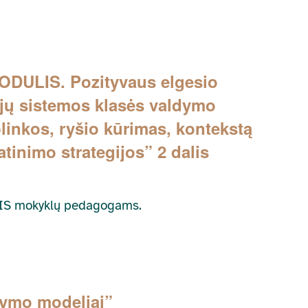
ODULIS. Pozityvaus elgesio
ijų sistemos klasės valdymo
plinkos, ryšio kūrimas, kontekstą
atinimo strategijos” 2 dalis
EPIS mokyklų pedagogams.
kymo modeliai”