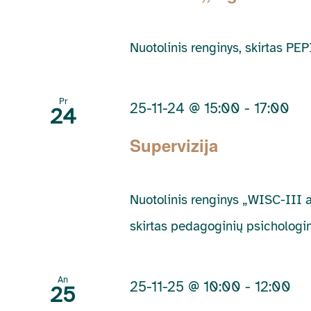
Nuotolinis renginys, skirtas P
Pr
25-11-24 @ 15:00
-
17:00
24
Supervizija
Nuotolinis renginys „WISC-III a
skirtas pedagoginių psichologinių
An
25-11-25 @ 10:00
-
12:00
25