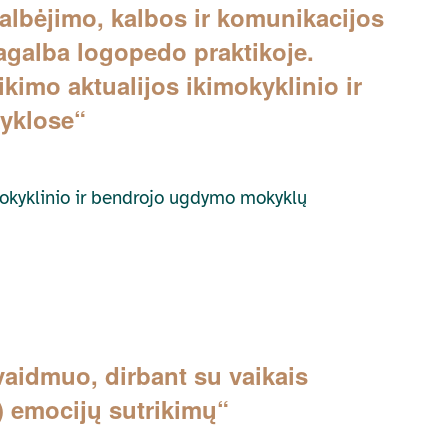
Kalbėjimo, kalbos ir komunikacijos
pagalba logopedo praktikoje.
imo aktualijos ikimokyklinio ir
yklose“
imokyklinio ir bendrojo ugdymo mokyklų
vaidmuo, dirbant su vaikais
ar) emocijų sutrikimų“