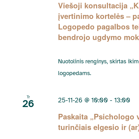
Viešoji konsultacija „
įvertinimo kortelės – 
Logopedo pagalbos teik
bendrojo ugdymo mok
Nuotolinis renginys, skirtas ik
logopedams.
Tr
25-11-26 @ 10:00
-
13:00
26
Paskaita „Psichologo 
turinčiais elgesio ir (