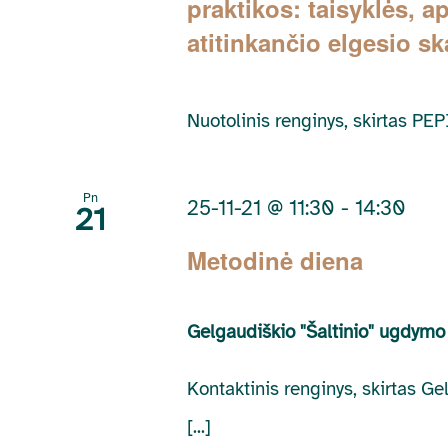
praktikos: taisyklės, a
atitinkančio elgesio sk
Nuotolinis renginys, skirtas P
Pn
25-11-21 @ 11:30
-
14:30
21
Metodinė diena
Gelgaudiškio "Šaltinio" ugdymo
Kontaktinis renginys, skirtas Ge
[...]