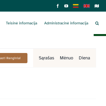
Facebook
YouTube
Lietuviškai
English
Sens
žemė
Teisinė informacija
Administracinė informacija
Open 
Renginys
Sąrašas
Mėnuo
Diena
Rasti Renginiai
Views
Navigation