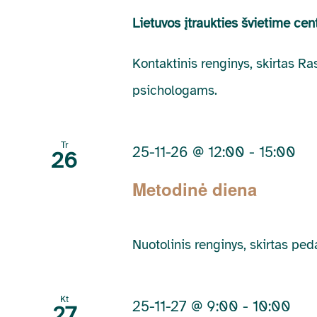
Lietuvos įtraukties švietime ce
Kontaktinis renginys, skirtas R
psichologams.
Tr
25-11-26 @ 12:00
-
15:00
26
Metodinė diena
Nuotolinis renginys, skirtas p
Kt
25-11-27 @ 9:00
-
10:00
27