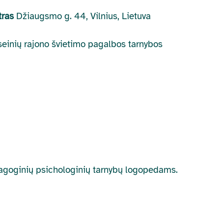
ntras
Džiaugsmo g. 44, Vilnius, Lietuva
aseinių rajono švietimo pagalbos tarnybos
edagoginių psichologinių tarnybų logopedams.