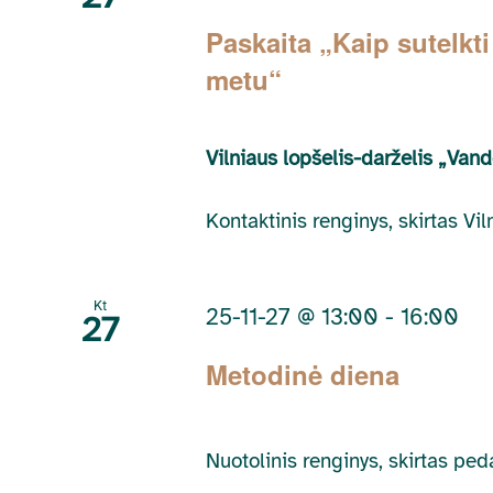
Paskaita „Kaip sutelkti
metu“
Vilniaus lopšelis-darželis „Van
Kontaktinis renginys, skirtas V
Kt
25-11-27 @ 13:00
-
16:00
27
Metodinė diena
Nuotolinis renginys, skirtas pe