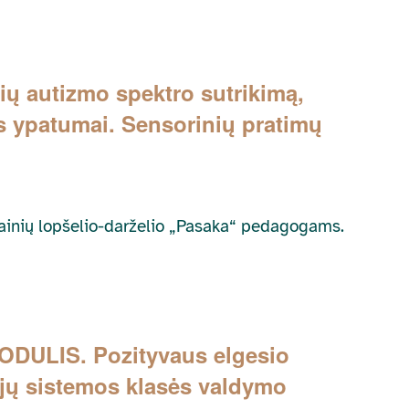
čių autizmo spektro sutrikimą,
s ypatumai. Sensorinių pratimų
dainių lopšelio-darželio „Pasaka“ pedagogams.
ODULIS. Pozityvaus elgesio
ijų sistemos klasės valdymo