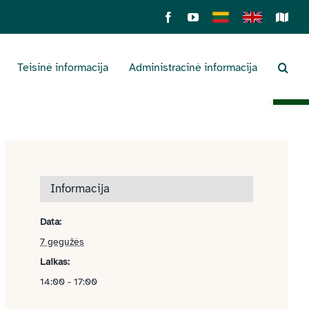
Facebook
YouTube
Lietuviškai
English
Sens
žemė
Teisinė informacija
Administracinė informacija
Open 
Informacija
Data:
7 gegužės
Laikas:
14:00 - 17:00