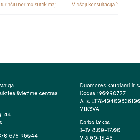
turinčiu nerimo sutrikimą“
Viešoji konsultacija
staiga
Duomenys kaupiami ir s
aukties švietime centras
Kodas 190990777
A. s.
LT784040063610
VIKSVA
. 44
s
Darbo laikas
I–IV 8.00
–
17.00
+370 676 96044
V 8.00-15.45