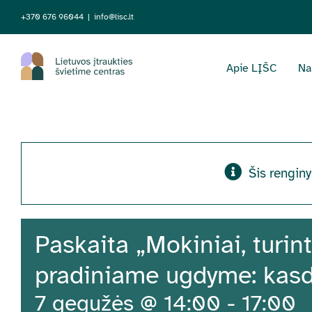
Skip
+370 676 96044
|
info@lisc.lt
to
content
Apie LĮŠC
Na
Šis renginy
Paskaita „Mokiniai, turint
pradiniame ugdyme: kasd
7 gegužės @ 14:00
-
17:00