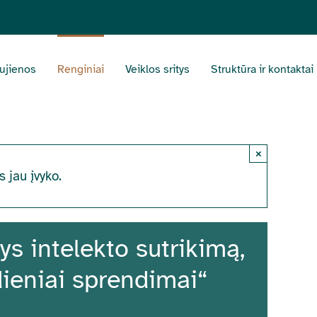
ujienos
Renginiai
Veiklos sritys
Struktūra ir kontaktai
×
s jau įvyko.
ys intelekto sutrikimą,
ieniai sprendimai“