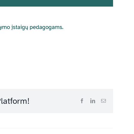
gdymo įstaigų pedagogams.
latform!
Facebook
LinkedIn
Email