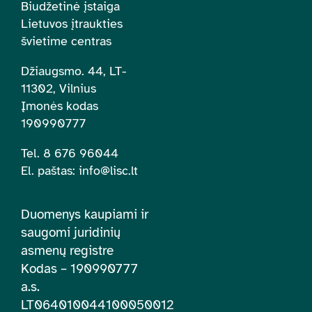
Biudžetinė įstaiga
Lietuvos įtraukties
švietime centras
Džiaugsmo. 44, LT-
11302, Vilnius
Įmonės kodas
190990777
Tel. 8 676 96044
El. paštas:
info@lisc.lt
Duomenys kaupiami ir
saugomi juridinių
asmenų registre
Kodas – 190990777
a.s.
LT064010044100050012