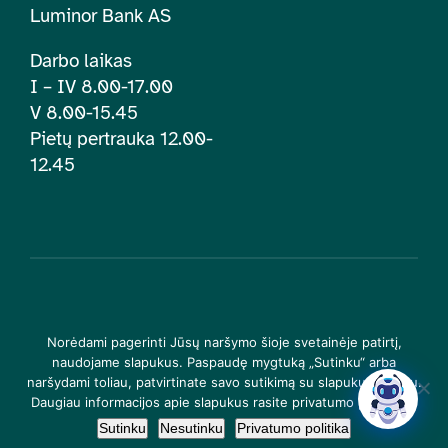
Luminor Bank AS
Darbo laikas
I – IV 8.00-17.00
V 8.00-15.45
Pietų pertrauka 12.00-
12.45
© 2026 | Lietuvos įtraukties švietime centras. Visos teisės
Norėdami pagerinti Jūsų naršymo šioje svetainėje patirtį,
saugomos |
Privatumo politika
naudojame slapukus. Paspaudę mygtuką „Sutinku“ arba
naršydami toliau, patvirtinate savo sutikimą su slapukų įrašymu.
Daugiau informacijos apie slapukus rasite privatumo politikoje.
Sutinku
Nesutinku
Privatumo politika