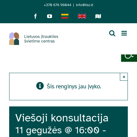
Skip
+370 676 96044
|
info@lisc.lt
to
Facebook
YouTube
Lietuviškai
English
Sensorinis
žemėlapis
content
Open 
×
Šis renginys jau įvyko.
Viešoji konsultacija
11 gegužės @ 16:00
-