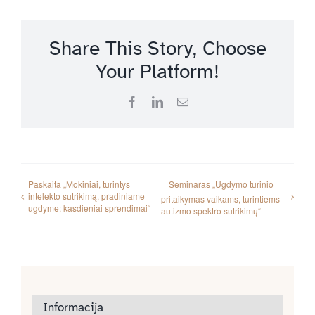
Share This Story, Choose
Your Platform!
Facebook
LinkedIn
Email
Paskaita „Mokiniai, turintys
Seminaras „Ugdymo turinio
intelekto sutrikimą, pradiniame
pritaikymas vaikams, turintiems
ugdyme: kasdieniai sprendimai“
autizmo spektro sutrikimų“
Informacija