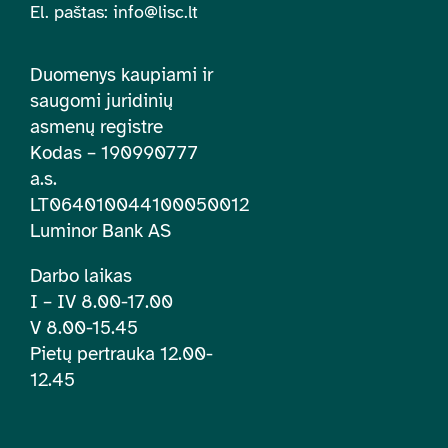
El. paštas:
info@lisc.lt
Duomenys kaupiami ir
saugomi juridinių
asmenų registre
Kodas – 190990777
a.s.
LT064010044100050012
Luminor Bank AS
Darbo laikas
I – IV 8.00-17.00
V 8.00-15.45
Pietų pertrauka 12.00-
12.45