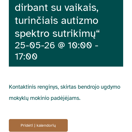
dirbant su vaikais,
turinčiais autizmo
spektro sutrikimų“
25-05-26 @ 10:00
-
17:00
Kontaktinis renginys, skirtas bendrojo ugdymo
mokyklų mokinio padėjėjams.
Pridėti į kalendorių