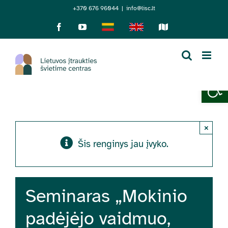
Skip
+370 676 96044
|
info@lisc.lt
to
Facebook
YouTube
Lietuviškai
English
Sensorinis
žemėlapis
content
Open 
×
Šis renginys jau įvyko.
Seminaras „Mokinio
padėjėjo vaidmuo,