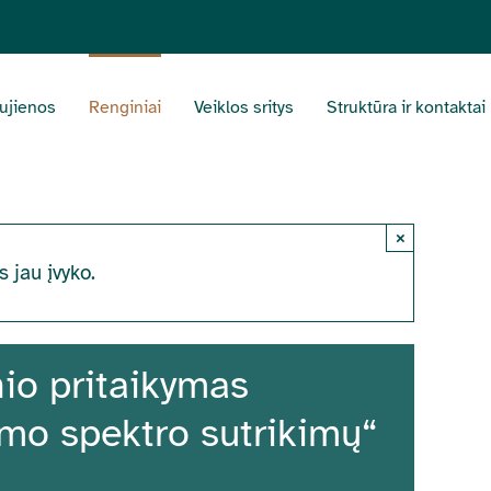
ujienos
Renginiai
Veiklos sritys
Struktūra ir kontaktai
×
s jau įvyko.
io pritaikymas
zmo spektro sutrikimų“