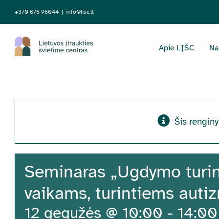
Skip
+370 676 96044
|
info@lisc.lt
to
content
Apie LĮŠC
Na
Šis renginy
Seminaras „Ugdymo turin
vaikams, turintiems auti
12 gegužės @ 10:00
-
14:00