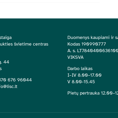
staiga
Duomenys kaupiami ir s
aukties švietime centras
Kodas 190990777
A. s.
LT784040063610
VIKSVA
. 44
s
Darbo laikas
I–IV 8.00
–
17.00
+370 676 96044
V 8.00-15.45
fo@lisc.lt
Pietų pertrauka 12.00
–
1