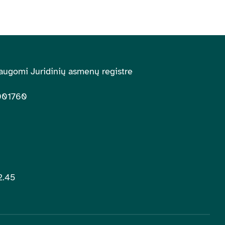
augomi Juridinių asmenų registre
001760
2.45