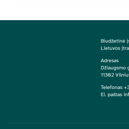
Biudžetinė į
Lietuvos įtr
Adresas
Džiaugsmo g
11302 Vilniu
Telefonas 
El. paštas in