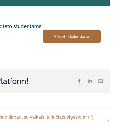
rsiteto studentams.
Pridėti į kalendorių
latform!
Facebook
LinkedIn
Email
 dirbant su vaikais, turinčiais elgesio ar (ir)