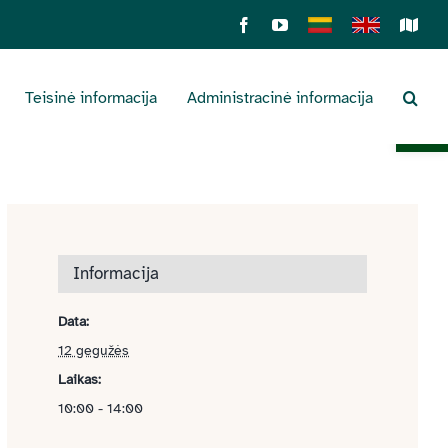
Facebook
YouTube
Lietuviškai
English
Sens
žemė
Teisinė informacija
Administracinė informacija
Open 
Informacija
Data:
12 gegužės
Laikas:
10:00 - 14:00