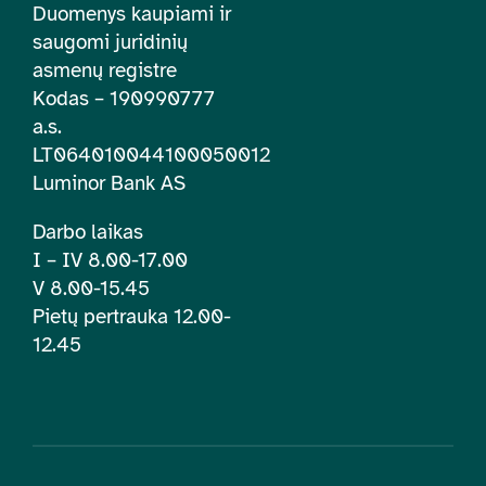
Duomenys kaupiami ir
saugomi juridinių
asmenų registre
Kodas – 190990777
a.s.
LT064010044100050012
Luminor Bank AS
Darbo laikas
I – IV 8.00-17.00
V 8.00-15.45
Pietų pertrauka 12.00-
12.45