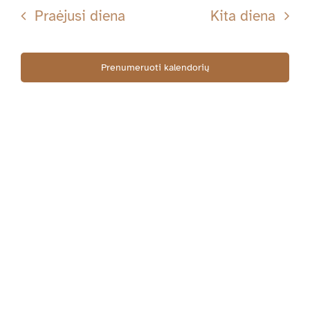
Searc
datą
Nav
Praėjusi diena
Kita diena
06-
and
Views
Prenumeruoti kalendorių
08
Navig