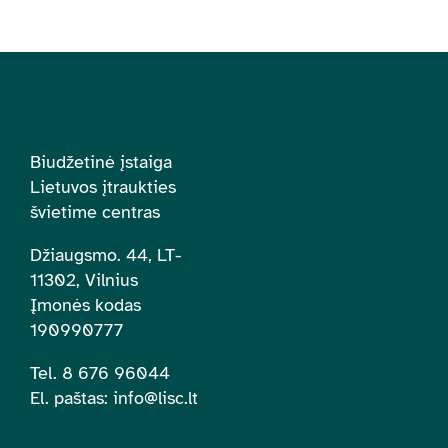
Biudžetinė įstaiga
Lietuvos įtraukties
švietime centras
Džiaugsmo. 44, LT-
11302, Vilnius
Įmonės kodas
190990777
Tel. 8 676 96044
El. paštas:
info@lisc.lt