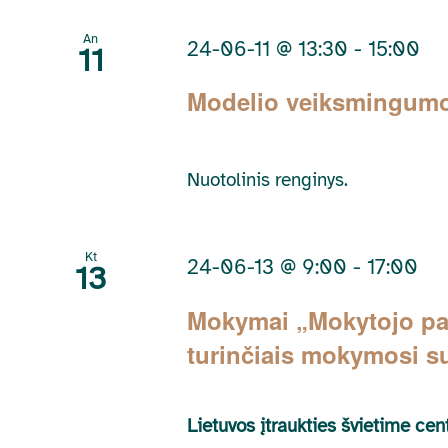
by
Keyword.
An
24-06-11 @ 13:30
-
15:00
11
Modelio veiksmingumo 
Nuotolinis renginys.
Kt
24-06-13 @ 9:00
-
17:00
13
Mokymai „Mokytojo pad
turinčiais mokymosi s
Lietuvos įtraukties švietime ce