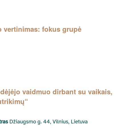
vertinimas: fokus grupė
ėjėjo vaidmuo dirbant su vaikais,
utrikimų“
ntras
Džiaugsmo g. 44, Vilnius, Lietuva