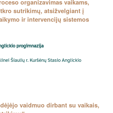
oceso organizavimas vaikams,
kro sutrikimų, atsižvelgiant į
aikymo ir intervencijų sistemos
nglickio progimnazija
slinei Šiaulių r. Kuršėnų Stasio Anglickio
ėjėjo vaidmuo dirbant su vaikais,