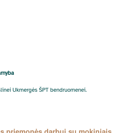
arnyba
ikslinei Ukmergės ŠPT bendruomenei.
s priemonės darbui su mokiniais,