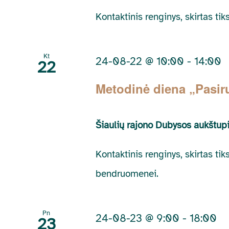
Kontaktinis renginys, skirtas t
Kt
24-08-22 @ 10:00
-
14:00
22
Metodinė diena „Pasir
Šiaulių rajono Dubysos aukštup
Kontaktinis renginys, skirtas ti
bendruomenei.
Pn
24-08-23 @ 9:00
-
18:00
23