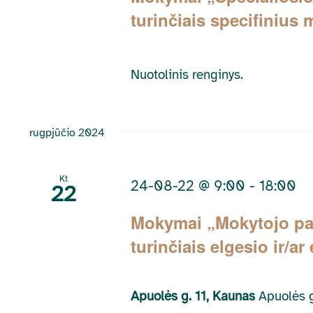
turinčiais specifinius
Nuotolinis renginys.
rugpjūčio 2024
Kt
24-08-22 @ 9:00
-
18:00
22
Mokymai „Mokytojo pad
turinčiais elgesio ir/a
Apuolės g. 11, Kaunas
Apuolės g