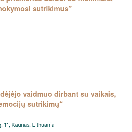
 mokymosi sutrikimus”
ėjėjo vaidmuo dirbant su vaikais,
r emocijų sutrikimų“
. 11, Kaunas, Lithuania