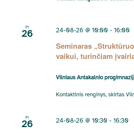
Pr
24-08-26 @ 10:00
-
16:00
26
Seminaras „Struktūruot
vaikui, turinčiam įvair
Vilniaus Antakalnio progimnazi
Kontaktinis renginys, skirtas V
Pr
24-08-26 @ 10:30
-
16:30
26