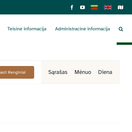
Facebook
YouTube
Lietuviškai
English
Sens
žemė
Teisinė informacija
Administracinė informacija
Open 
Renginys
Sąrašas
Mėnuo
Diena
Rasti Renginiai
Views
Navigation