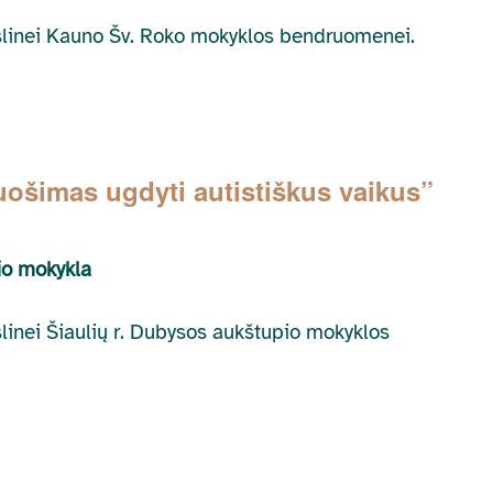
ikslinei Kauno Šv. Roko mokyklos bendruomenei.
uošimas ugdyti autistiškus vaikus”
io mokykla
kslinei Šiaulių r. Dubysos aukštupio mokyklos