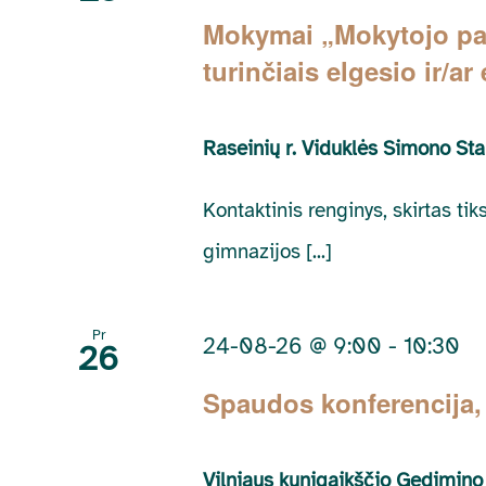
Mokymai „Mokytojo pad
turinčiais elgesio ir/a
Raseinių r. Viduklės Simono St
Kontaktinis renginys, skirtas ti
gimnazijos [...]
Pr
24-08-26 @ 9:00
-
10:30
26
Spaudos konferencija, 
Vilniaus kunigaikščio Gedimin