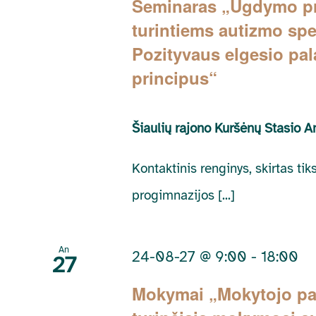
Seminaras „Ugdymo pr
turintiems autizmo spet
Pozityvaus elgesio pal
principus“
Šiaulių rajono Kuršėnų Stasio A
Kontaktinis renginys, skirtas tik
progimnazijos [...]
An
24-08-27 @ 9:00
-
18:00
27
Mokymai „Mokytojo pad