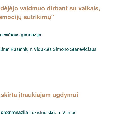
ėjėjo vaidmuo dirbant su vaikais,
r emocijų sutrikimų“
anevičiaus gimnazija
kslinei Raseinių r. Viduklės Simono Stanevičiaus
skirta įtraukiajam ugdymui
o progimnazija
Lukiškių skg. 5, Vilnius