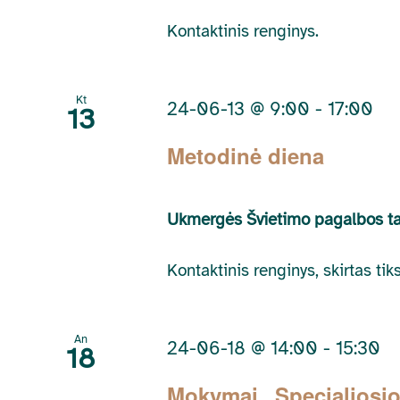
Kontaktinis renginys.
Kt
24-06-13 @ 9:00
-
17:00
13
Metodinė diena
Ukmergės Švietimo pagalbos t
Kontaktinis renginys, skirtas t
An
24-06-18 @ 14:00
-
15:30
18
Mokymai „Specialiosio