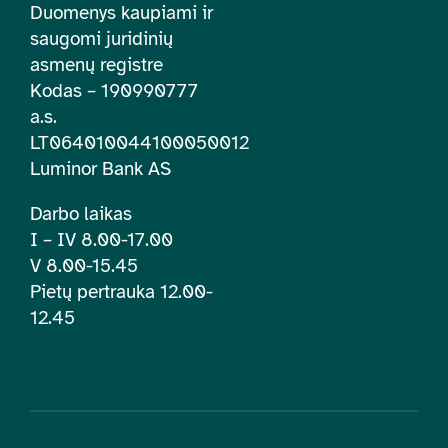
Duomenys kaupiami ir
saugomi juridinių
asmenų registre
Kodas – 190990777
a.s.
LT064010044100050012
Luminor Bank AS
Darbo laikas
I – IV 8.00-17.00
V 8.00-15.45
Pietų pertrauka 12.00-
12.45