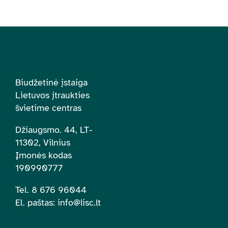
Biudžetinė įstaiga
Lietuvos įtraukties
švietime centras
Džiaugsmo. 44, LT-
11302, Vilnius
Įmonės kodas
190990777
Tel. 8 676 96044
El. paštas:
info@lisc.lt