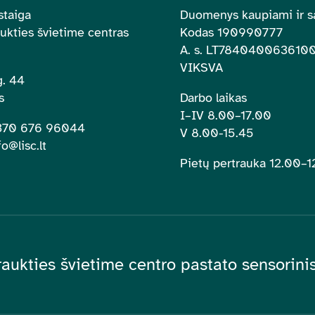
staiga
Duomenys kaupiami ir s
aukties švietime centras
Kodas 190990777
A. s.
LT784040063610
VIKSVA
. 44
s
Darbo laikas
I–IV 8.00
–
17.00
+370 676 96044
V 8.00-15.45
fo@lisc.lt
Pietų pertrauka 12.00
–
1
raukties švietime centro pastato sensorin