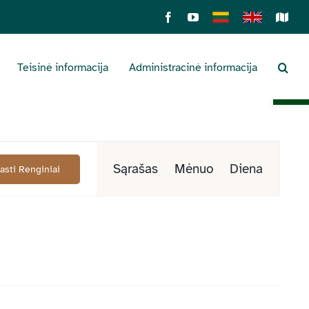
Facebook
YouTube
Lietuviškai
English
Sens
žemė
Teisinė informacija
Administracinė informacija
Open 
Renginys
Sąrašas
Mėnuo
Diena
Rasti Renginiai
Views
Navigation