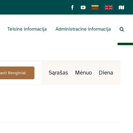
Facebook
YouTube
Lietuviškai
English
Sens
žemė
Teisinė informacija
Administracinė informacija
Open 
Renginys
Sąrašas
Mėnuo
Diena
Rasti Renginiai
Views
Navigation