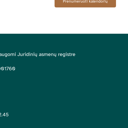
Prenumeruoti kalendorių
augomi Juridinių asmenų registre
001760
2.45