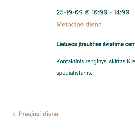
10-
by
25-10-09 @ 10:00
-
14:00
Keyword.
09
Metodinė diena
Lietuvos įtraukties švietime ce
Kontaktinis renginys, skirtas K
specialistams.
Praėjusi diena