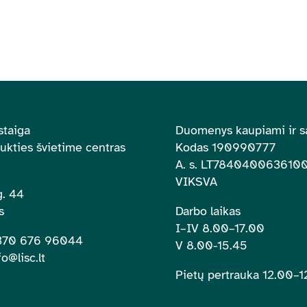
staiga
Duomenys kaupiami ir s
aukties švietime centras
Kodas 190990777
A. s.
LT784040063610
VIKSVA
. 44
s
Darbo laikas
I–IV 8.00
–
17.00
+370 676 96044
V 8.00-15.45
fo@lisc.lt
Pietų pertrauka 12.00
–
1