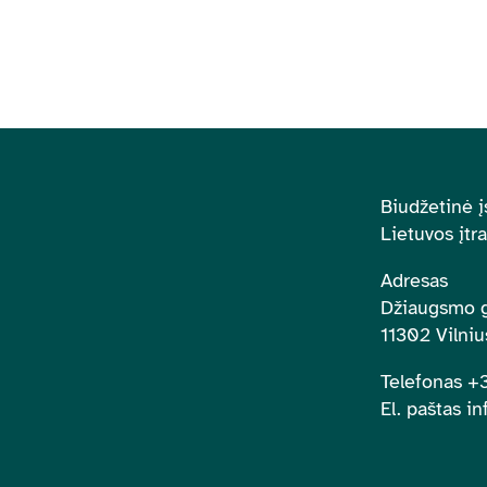
Biudžetinė į
Lietuvos įtr
Adresas
Džiaugsmo g
11302 Vilniu
Telefonas 
El. paštas in