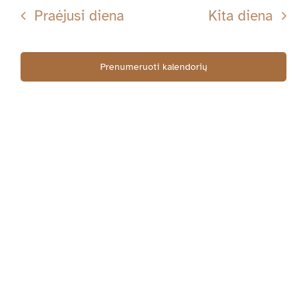
Searc
datą
Nav
Praėjusi diena
Kita diena
10-
and
Views
Prenumeruoti kalendorių
10
Navig