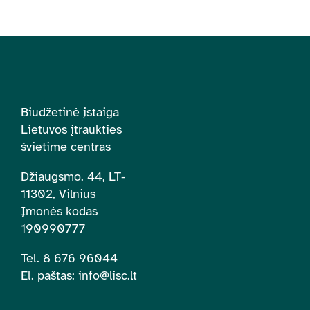
Biudžetinė įstaiga
Lietuvos įtraukties
švietime centras
Džiaugsmo. 44, LT-
11302, Vilnius
Įmonės kodas
190990777
Tel. 8 676 96044
El. paštas:
info@lisc.lt