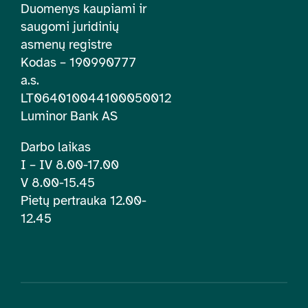
Duomenys kaupiami ir
saugomi juridinių
asmenų registre
Kodas – 190990777
a.s.
LT064010044100050012
Luminor Bank AS
Darbo laikas
I – IV 8.00-17.00
V 8.00-15.45
Pietų pertrauka 12.00-
12.45