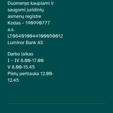
Duomenys kaupiami ir
saugomi juridinių
asmenų registre
Kodas – 190990777
a.s.
LT064010044100050012
Luminor Bank AS
Darbo laikas
I – IV 8.00-17.00
V 8.00-15.45
Pietų pertrauka 12.00-
12.45