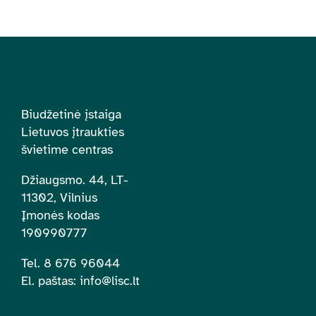
Biudžetinė įstaiga
Lietuvos įtraukties
švietime centras
Džiaugsmo. 44, LT-
11302, Vilnius
Įmonės kodas
190990777
Tel. 8 676 96044
El. paštas:
info@lisc.lt