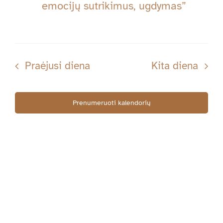
Navig
emocijų sutrikimus, ugdymas”
11-
03
Praėjusi diena
Kita diena
Prenumeruoti kalendorių