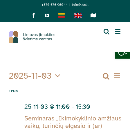
Skip
+370 676 96044
|
info@lisc.lt
to
Facebook
YouTube
Lietuviškai
English
Sensorinis
žemėlapis
content
Open 
Renginiai
2025-11-03
Re
Paieška
Rengi
Diena
Pasirinkti
Vi
Searc
11:00
datą
for
Nav
and
25-11-03 @ 11:00
-
15:30
25-
Views
Seminaras „Ikimokyklinio amžiaus
vaikų, turinčių elgesio ir (ar)