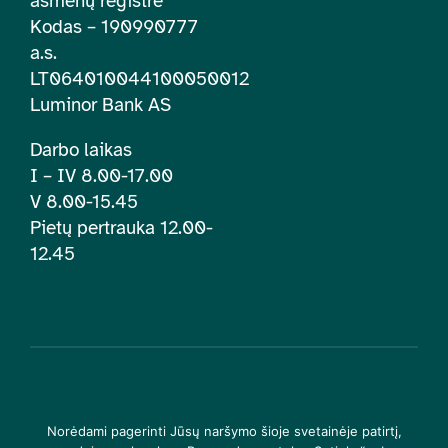
asmenų registre
Kodas – 190990777
a.s.
LT064010044100050012
Luminor Bank AS
Darbo laikas
I – IV 8.00-17.00
V 8.00-15.45
Pietų pertrauka 12.00-
12.45
© 2026 | Lietuvos įtraukties švietime centras. Visos teisės
Norėdami pagerinti Jūsų naršymo šioje svetainėje patirtį,
saugomos |
Privatumo politika