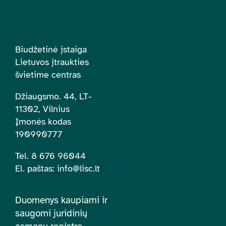
Biudžetinė įstaiga
Lietuvos įtraukties
švietime centras
Džiaugsmo. 44, LT-
11302, Vilnius
Įmonės kodas
190990777
Tel. 8 676 96044
El. paštas:
info@lisc.lt
Duomenys kaupiami ir
saugomi juridinių