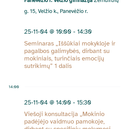
Panevėžio r. Velžio gimnazija
Žemdirbių
g. 15, Velžio k., Panevėžio r.
25-11-04 @ 10:00
-
14:30
Seminaras „Iššūkiai mokykloje ir
pagalbos galimybės, dirbant su
mokiniais, turinčiais emocijų
sutrikimų” 1 dalis
14:00
25-11-04 @ 14:00
-
15:30
Viešoji konsultacija „Mokinio
padėjėjo vaidmuo pamokoje,
dirbant su specifinių mokymosi