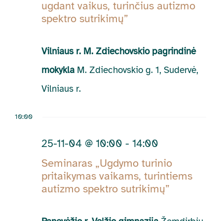
Navig
ugdant vaikus, turinčius autizmo
11-
spektro sutrikimų”
04
Vilniaus r. M. Zdiechovskio pagrindinė
mokykla
M. Zdiechovskio g. 1, Sudervė,
Vilniaus r.
10:00
25-11-04 @ 10:00
-
14:00
Seminaras „Ugdymo turinio
pritaikymas vaikams, turintiems
autizmo spektro sutrikimų”