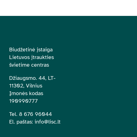
Biudžetinė įstaiga
Lietuvos įtraukties
švietime centras
Džiaugsmo. 44, LT-
11302, Vilnius
Įmonės kodas
190990777
Tel. 8 676 96044
El. paštas:
info@lisc.lt