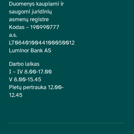
Duomenys kaupiami ir
saugomi juridinių
asmenų registre
Kodas – 190990777
a.s.
LT064010044100050012
Luminor Bank AS
Darbo laikas
I – IV 8.00-17.00
V 8.00-15.45
Pietų pertrauka 12.00-
12.45