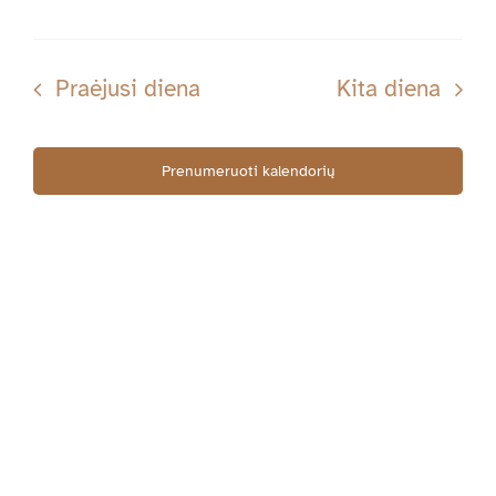
Navig
05-
Praėjusi diena
Kita diena
11
Prenumeruoti kalendorių