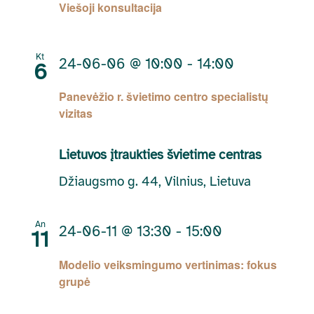
Viešoji konsultacija
Kt
24-06-06 @ 10:00
-
14:00
6
Panevėžio r. švietimo centro specialistų
vizitas
Lietuvos įtraukties švietime centras
Džiaugsmo g. 44, Vilnius, Lietuva
An
24-06-11 @ 13:30
-
15:00
11
Modelio veiksmingumo vertinimas: fokus
grupė