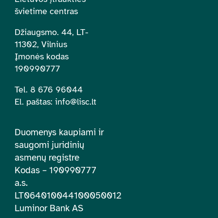
švietime centras
Džiaugsmo. 44, LT-
11302, Vilnius
Įmonės kodas
190990777
Tel. 8 676 96044
El. paštas:
info@lisc.lt
Duomenys kaupiami ir
saugomi juridinių
asmenų registre
Kodas – 190990777
a.s.
LT064010044100050012
Luminor Bank AS