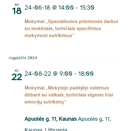
An
24-06-18 @ 14:00
-
15:30
18
Mokymai „Specialiosios priemonės darbui
su mokiniais, turinčiais specifinius
mokymosi sutrikimus”
rugpjūčio 2024
Kt
24-08-22 @ 9:00
-
18:00
22
Mokymai „Mokytojo padėjėjo vaidmuo
dirbant su vaikais, turinčiais elgesio ir/ar
emocijų sutrikimų“
Apuolės g. 11, Kaunas
Apuolės g. 11,
Kaunas, Lithuania