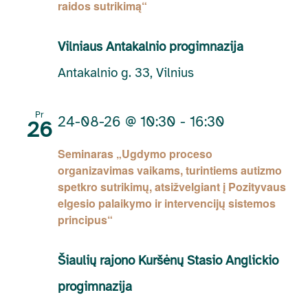
raidos sutrikimą“
Vilniaus Antakalnio progimnazija
Antakalnio g. 33, Vilnius
Pr
24-08-26 @ 10:30
-
16:30
26
Seminaras „Ugdymo proceso
organizavimas vaikams, turintiems autizmo
spetkro sutrikimų, atsižvelgiant į Pozityvaus
elgesio palaikymo ir intervencijų sistemos
principus“
Šiaulių rajono Kuršėnų Stasio Anglickio
progimnazija