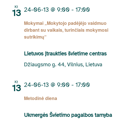
Kt
24-06-13 @ 9:00
-
17:00
13
Mokymai „Mokytojo padėjėjo vaidmuo
dirbant su vaikais, turinčiais mokymosi
sutrikimų“
Lietuvos įtraukties švietime centras
Džiaugsmo g. 44, Vilnius, Lietuva
Kt
24-06-13 @ 9:00
-
17:00
13
Metodinė diena
Ukmergės Švietimo pagalbos tarnyba