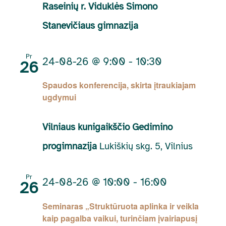
Raseinių r. Viduklės Simono
Stanevičiaus gimnazija
Pr
24-08-26 @ 9:00
-
10:30
26
Spaudos konferencija, skirta įtraukiajam
ugdymui
Vilniaus kunigaikščio Gedimino
progimnazija
Lukiškių skg. 5, Vilnius
Pr
24-08-26 @ 10:00
-
16:00
26
Seminaras „Struktūruota aplinka ir veikla
kaip pagalba vaikui, turinčiam įvairiapusį