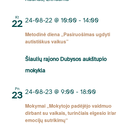
Kt
24-08-22 @ 10:00
-
14:00
22
Metodinė diena „Pasiruošimas ugdyti
autistiškus vaikus”
Šiaulių rajono Dubysos aukštupio
mokykla
Pn
24-08-23 @ 9:00
-
18:00
23
Mokymai „Mokytojo padėjėjo vaidmuo
dirbant su vaikais, turinčiais elgesio ir/ar
emocijų sutrikimų“