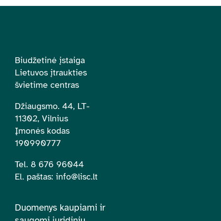
Biudžetinė įstaiga
Lietuvos įtraukties
švietime centras
Džiaugsmo. 44, LT-
11302, Vilnius
Įmonės kodas
190990777
Tel. 8 676 96044
El. paštas:
info@lisc.lt
Duomenys kaupiami ir
saugomi juridinių