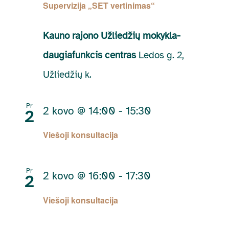
Supervizija „SET vertinimas“
Kauno rajono Užliedžių mokykla-
daugiafunkcis centras
Ledos g. 2,
Užliedžių k.
Pr
2 kovo @ 14:00
-
15:30
2
Viešoji konsultacija
Pr
2 kovo @ 16:00
-
17:30
2
Viešoji konsultacija