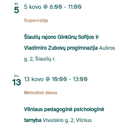
Kt
5 kovo @ 8:00
-
11:00
5
Supervizija
Šiaulių rajono Ginkūnų Sofijos ir
Vladimiro Zubovų progimnazija
Aušros
g. 2, Šiaulių r.
Pn
13 kovo @ 10:00
-
13:00
13
Metodinė diena
Vilniaus pedagoginė psichologinė
tarnyba
Vivulskio g. 2, Vilnius