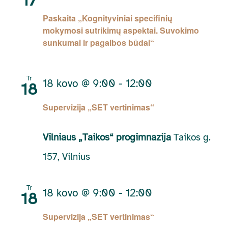
17
Paskaita „Kognityviniai specifinių
mokymosi sutrikimų aspektai. Suvokimo
sunkumai ir pagalbos būdai“
Tr
18 kovo @ 9:00
-
12:00
18
Supervizija „SET vertinimas“
Vilniaus „Taikos“ progimnazija
Taikos g.
157, Vilnius
Tr
18 kovo @ 9:00
-
12:00
18
Supervizija „SET vertinimas“