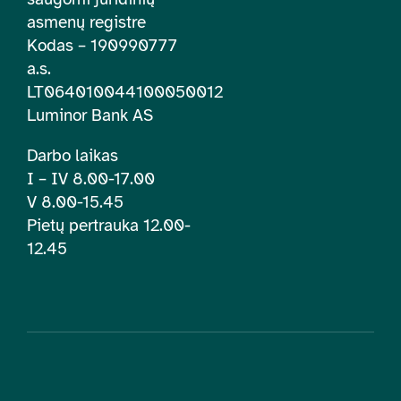
asmenų registre
Kodas – 190990777
a.s.
LT064010044100050012
Luminor Bank AS
Darbo laikas
I – IV 8.00-17.00
V 8.00-15.45
Pietų pertrauka 12.00-
12.45
© 2026 | Lietuvos įtraukties švietime centras. Visos teisės