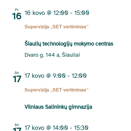
Pr
16 kovo @ 12:00
-
15:00
16
Supervizija „SET vertinimas“
Šiaulių technologijų mokymo centras
Dvaro g. 144 a, Šiauliai
An
17 kovo @ 9:00
-
12:00
17
Supervizija „SET vertinimas“
Vilniaus Salininkų gimnazija
An
17 kovo @ 14:00
-
15:30