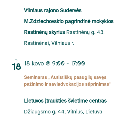
Vilniaus rajono Sudervės
M.Zdziechovskio pagrindinė mokyklos
Rastinėnų skyrius
Rastinėnų g. 43,
Rastinėnai, Vilniaus r.
Tr
18 kovo @ 9:00
-
17:00
18
Seminaras „Autistiškų paauglių savęs
pažinimo ir saviadvokacijos stiprinimas“
Lietuvos įtraukties švietime centras
Džiaugsmo g. 44, Vilnius, Lietuva