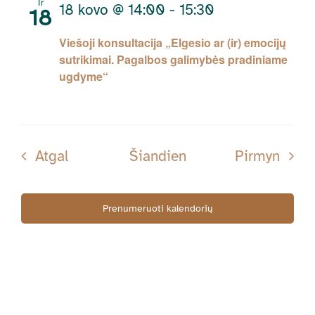
Tr
18 kovo @ 14:00
-
15:30
18
Viešoji konsultacija „Elgesio ar (ir) emocijų
sutrikimai. Pagalbos galimybės pradiniame
ugdyme“
Renginiai
Rengi
Atgal
Šiandien
Pirmyn
Prenumeruoti kalendorių