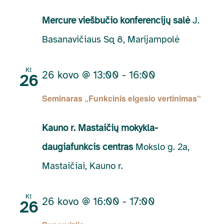
Mercure viešbučio konferencijų salė
J.
Basanavičiaus Sq 8, Marijampolė
Kt
26 kovo @ 13:00
-
16:00
26
Seminaras „Funkcinis elgesio vertinimas“
Kauno r. Mastaičių mokykla-
daugiafunkcis centras
Mokslo g. 2a,
Mastaičiai, Kauno r.
Kt
26 kovo @ 16:00
-
17:00
26