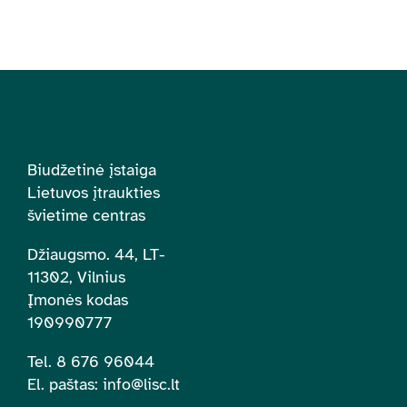
Biudžetinė įstaiga
Lietuvos įtraukties
švietime centras
Džiaugsmo. 44, LT-
11302, Vilnius
Įmonės kodas
190990777
Tel. 8 676 96044
El. paštas:
info@lisc.lt