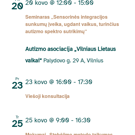
20 kovo @ 12:00
-
15:00
20
Seminaras „Sensorinės integracijos
sunkumų įveika, ugdant vaikus, turinčius
autizmo spektro sutrikimų“
Autizmo asociacija „Vilniaus Lietaus
vaikai“
Palydovo g. 29 A, Vilnius
Pr
23 kovo @ 16:00
-
17:30
23
Viešoji konsultacija
Tr
25 kovo @ 9:00
-
16:30
25
Mokymai „Stebėjimo metodo taikymas