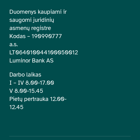
Duomenys kaupiami ir
saugomi juridinių
asmenų registre
Kodas – 190990777
a.s.
LT064010044100050012
Luminor Bank AS
Darbo laikas
I – IV 8.00-17.00
V 8.00-15.45
Pietų pertrauka 12.00-
12.45