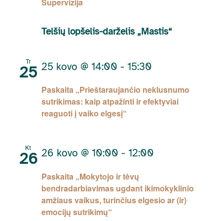
Supervizija
Telšių lopšelis-darželis „Mastis“
Tr
25 kovo @ 14:00
-
15:30
25
Paskaita „Prieštaraujančio neklusnumo
sutrikimas: kaip atpažinti ir efektyviai
reaguoti į vaiko elgesį“
Kt
26 kovo @ 10:00
-
12:00
26
Paskaita „Mokytojo ir tėvų
bendradarbiavimas ugdant ikimokyklinio
amžiaus vaikus, turinčius elgesio ar (ir)
emocijų sutrikimų“