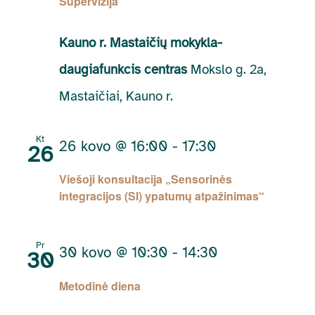
Supervizija
Kauno r. Mastaičių mokykla-
daugiafunkcis centras
Mokslo g. 2a,
Mastaičiai, Kauno r.
Kt
26 kovo @ 16:00
-
17:30
26
Viešoji konsultacija „Sensorinės
integracijos (SI) ypatumų atpažinimas“
Pr
30 kovo @ 10:30
-
14:30
30
Metodinė diena