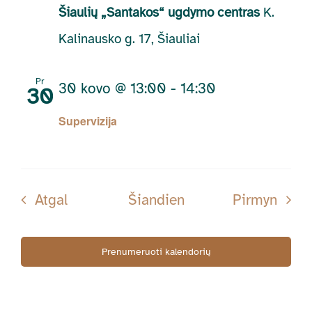
Šiaulių „Santakos“ ugdymo centras
K.
Kalinausko g. 17, Šiauliai
Pr
30 kovo @ 13:00
-
14:30
30
Supervizija
Renginiai
Rengi
Atgal
Šiandien
Pirmyn
Prenumeruoti kalendorių