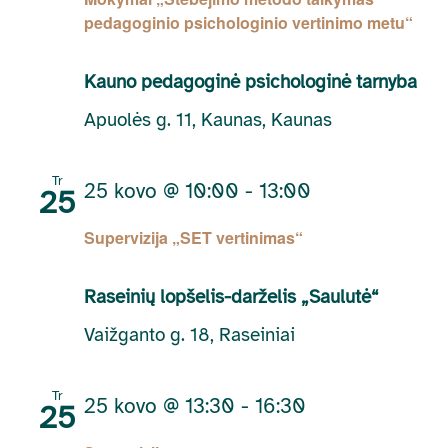
pedagoginio psichologinio vertinimo metu“
Kauno pedagoginė psichologinė tarnyba
Apuolės g. 11, Kaunas, Kaunas
Tr
25 kovo @ 10:00
-
13:00
25
Supervizija „SET vertinimas“
Raseinių lopšelis-darželis „Saulutė“
Vaižganto g. 18, Raseiniai
Tr
25 kovo @ 13:30
-
16:30
25