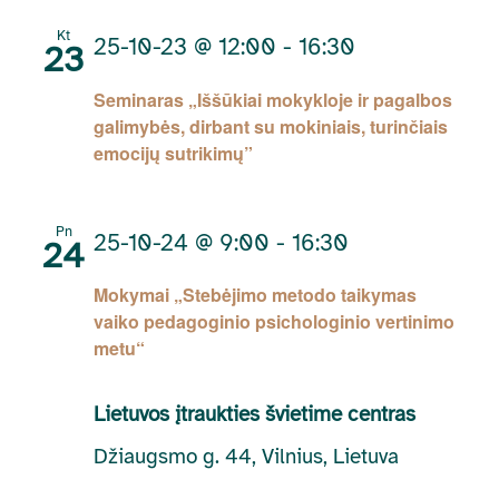
Kt
25-10-23 @ 12:00
-
16:30
23
Seminaras „Iššūkiai mokykloje ir pagalbos
galimybės, dirbant su mokiniais, turinčiais
emocijų sutrikimų”
Pn
25-10-24 @ 9:00
-
16:30
24
Mokymai „Stebėjimo metodo taikymas
vaiko pedagoginio psichologinio vertinimo
metu“
Lietuvos įtraukties švietime centras
Džiaugsmo g. 44, Vilnius, Lietuva