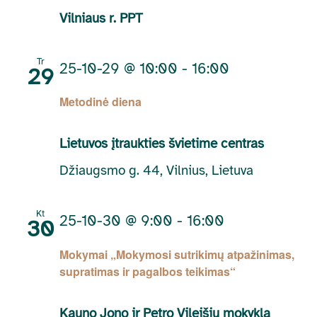
Vilniaus r. PPT
Tr
25-10-29 @ 10:00
-
16:00
29
Metodinė diena
Lietuvos įtraukties švietime centras
Džiaugsmo g. 44, Vilnius, Lietuva
Kt
25-10-30 @ 9:00
-
16:00
30
Mokymai „Mokymosi sutrikimų atpažinimas,
supratimas ir pagalbos teikimas“
Kauno Jono ir Petro Vileišių mokykla