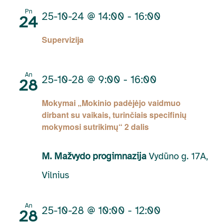
Pn
25-10-24 @ 14:00
-
16:00
24
Supervizija
An
25-10-28 @ 9:00
-
16:00
28
Mokymai „Mokinio padėjėjo vaidmuo
dirbant su vaikais, turinčiais specifinių
mokymosi sutrikimų“ 2 dalis
M. Mažvydo progimnazija
Vydūno g. 17A,
Vilnius
An
25-10-28 @ 10:00
-
12:00
28