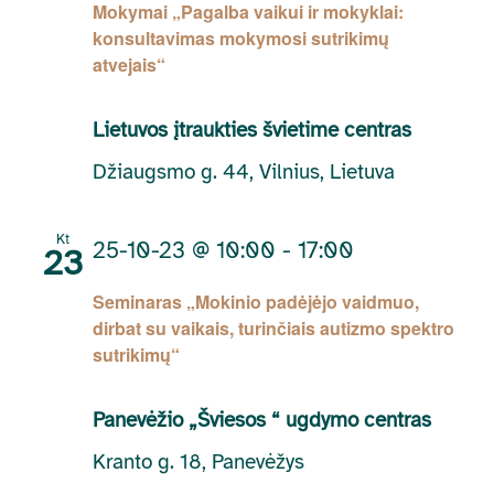
Mokymai „Pagalba vaikui ir mokyklai:
konsultavimas mokymosi sutrikimų
atvejais“
Lietuvos įtraukties švietime centras
Džiaugsmo g. 44, Vilnius, Lietuva
Kt
25-10-23 @ 10:00
-
17:00
23
Seminaras „Mokinio padėjėjo vaidmuo,
dirbat su vaikais, turinčiais autizmo spektro
sutrikimų“
Panevėžio „Šviesos “ ugdymo centras
Kranto g. 18, Panevėžys