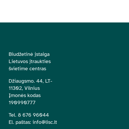
Biudžetinė įstaiga
Lietuvos įtraukties
švietime centras
Džiaugsmo. 44, LT-
11302, Vilnius
Įmonės kodas
190990777
Tel. 8 676 96044
El. paštas:
info@lisc.lt