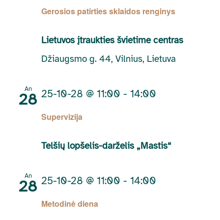
Gerosios patirties sklaidos renginys
Lietuvos įtraukties švietime centras
Džiaugsmo g. 44, Vilnius, Lietuva
An
25-10-28 @ 11:00
-
14:00
28
Supervizija
Telšių lopšelis-darželis „Mastis“
An
25-10-28 @ 11:00
-
14:00
28
Metodinė diena