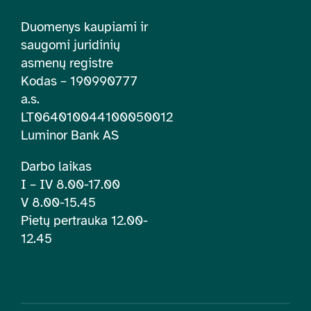
Duomenys kaupiami ir
saugomi juridinių
asmenų registre
Kodas – 190990777
a.s.
LT064010044100050012
Luminor Bank AS
Darbo laikas
I – IV 8.00-17.00
V 8.00-15.45
Pietų pertrauka 12.00-
12.45