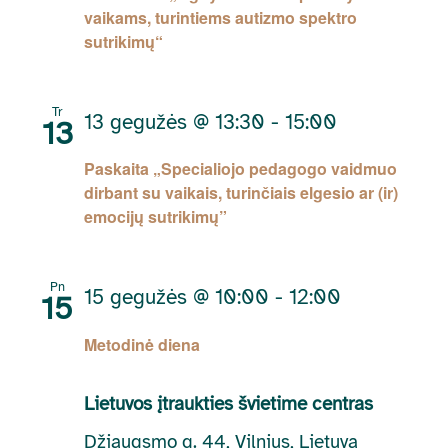
vaikams, turintiems autizmo spektro
sutrikimų“
Tr
13 gegužės @ 13:30
-
15:00
13
Paskaita „Specialiojo pedagogo vaidmuo
dirbant su vaikais, turinčiais elgesio ar (ir)
emocijų sutrikimų”
Pn
15 gegužės @ 10:00
-
12:00
15
Metodinė diena
Lietuvos įtraukties švietime centras
Džiaugsmo g. 44, Vilnius, Lietuva