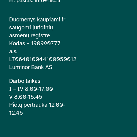
El. paštas:
info@lisc.lt
Duomenys kaupiami ir
saugomi juridinių
asmenų registre
Kodas – 190990777
a.s.
LT064010044100050012
Luminor Bank AS
Darbo laikas
I – IV 8.00-17.00
V 8.00-15.45
Pietų pertrauka 12.00-
12.45