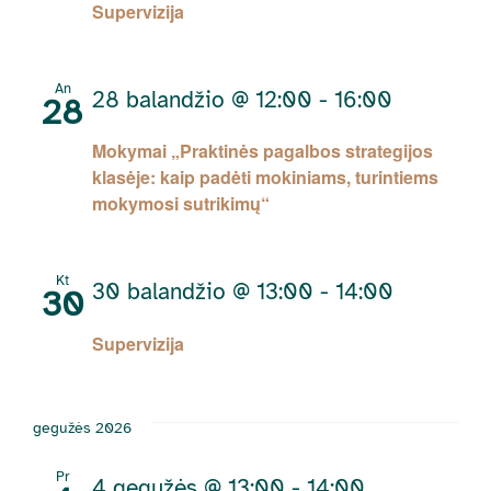
Supervizija
An
28 balandžio @ 12:00
-
16:00
28
Mokymai „Praktinės pagalbos strategijos
klasėje: kaip padėti mokiniams, turintiems
mokymosi sutrikimų“
Kt
30 balandžio @ 13:00
-
14:00
30
Supervizija
gegužės 2026
Pr
4 gegužės @ 13:00
-
14:00