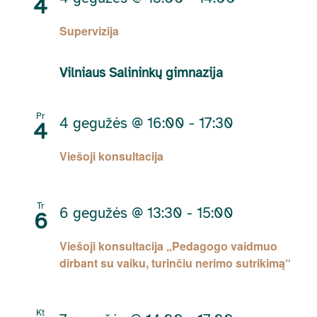
4
Supervizija
Vilniaus Salininkų gimnazija
Pr
4 gegužės @ 16:00
-
17:30
4
Viešoji konsultacija
Tr
6 gegužės @ 13:30
-
15:00
6
Viešoji konsultacija „Pedagogo vaidmuo
dirbant su vaiku, turinčiu nerimo sutrikimą“
Kt