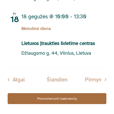
Pr
18 gegužės @ 10:00
-
13:30
18
Metodinė diena
Lietuvos įtraukties švietime centras
Džiaugsmo g. 44, Vilnius, Lietuva
Renginiai
Rengi
Atgal
Šiandien
Pirmyn
Prenumeruoti kalendorių