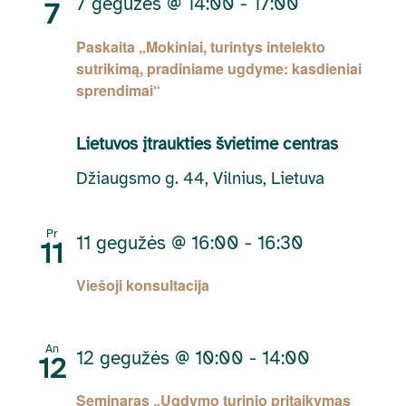
7 gegužės @ 14:00
-
17:00
7
Paskaita „Mokiniai, turintys intelekto
sutrikimą, pradiniame ugdyme: kasdieniai
sprendimai“
Lietuvos įtraukties švietime centras
Džiaugsmo g. 44, Vilnius, Lietuva
Pr
11 gegužės @ 16:00
-
16:30
11
Viešoji konsultacija
An
12 gegužės @ 10:00
-
14:00
12
Seminaras „Ugdymo turinio pritaikymas