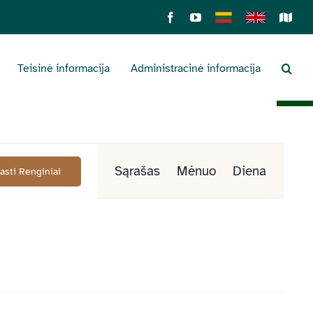
Facebook
YouTube
Lietuviškai
English
Sens
žemė
Teisinė informacija
Administracinė informacija
Open 
Renginys
Sąrašas
Mėnuo
Diena
Rasti Renginiai
Views
Navigation