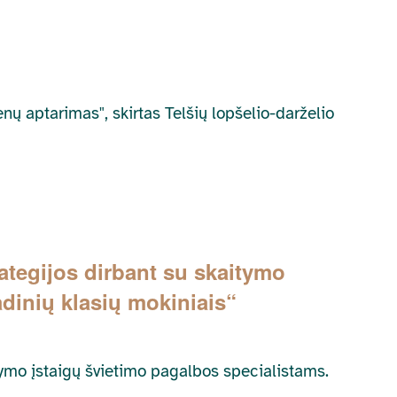
ų aptarimas", skirtas Telšių lopšelio-darželio
ategijos dirbant su skaitymo
adinių klasių mokiniais“
dymo įstaigų švietimo pagalbos specialistams.