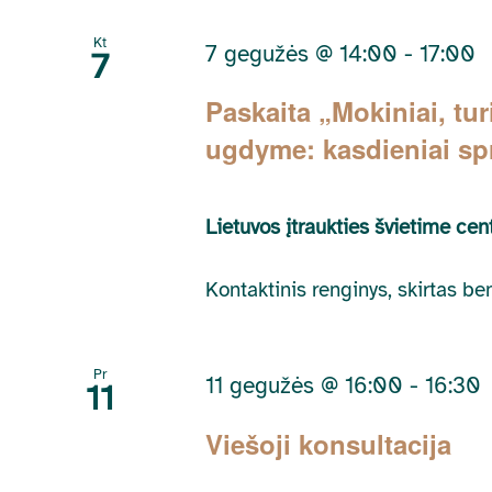
by
Keyword.
Kt
7 gegužės @ 14:00
-
17:00
7
Paskaita „Mokiniai, tur
ugdyme: kasdieniai sp
Lietuvos įtraukties švietime ce
Kontaktinis renginys, skirtas 
Pr
11 gegužės @ 16:00
-
16:30
11
Viešoji konsultacija