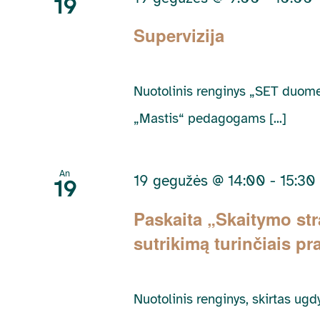
19
Supervizija
Nuotolinis renginys „SET duomen
„Mastis“ pedagogams [...]
An
19 gegužės @ 14:00
-
15:30
19
Paskaita „Skaitymo str
sutrikimą turinčiais pr
Nuotolinis renginys, skirtas ug