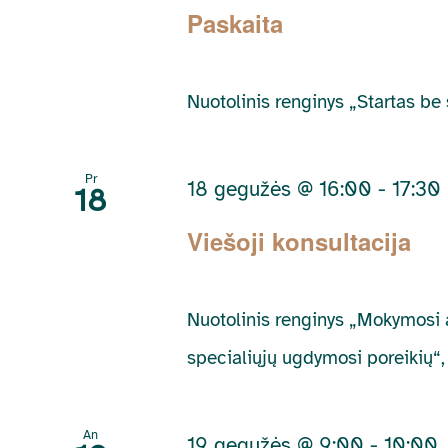
Paskaita
Nuotolinis renginys „Startas be s
Pr
18 gegužės @ 16:00
-
17:30
18
Viešoji konsultacija
Nuotolinis renginys „Mokymosi 
specialiųjų ugdymosi poreikių“, [
An
19 gegužės @ 9:00
-
10:00