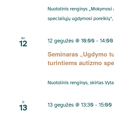
Nuotolinis renginys „Mokymosi 
specialiųjų ugdymosi poreikių“, [
An
12 gegužės @ 10:00
-
14:00
12
Seminaras „Ugdymo tur
turintiems autizmo spe
Nuotolinis renginys, skirtas Vyt
Tr
13 gegužės @ 13:30
-
15:00
13