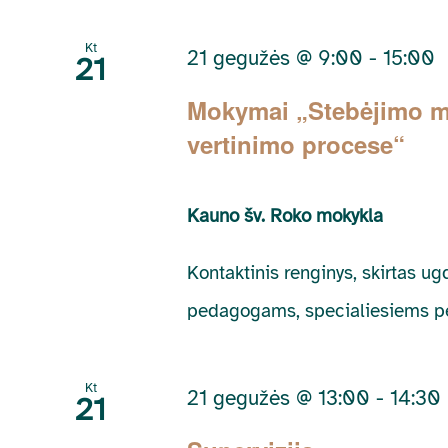
Kt
21 gegužės @ 9:00
-
15:00
21
Mokymai „Stebėjimo m
vertinimo procese“
Kauno šv. Roko mokykla
Kontaktinis renginys, skirtas u
pedagogams, specialiesiems pe
Kt
21 gegužės @ 13:00
-
14:30
21