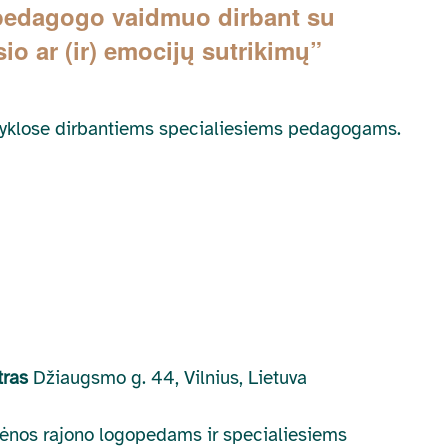
 pedagogo vaidmuo dirbant su
sio ar (ir) emocijų sutrikimų”
okyklose dirbantiems specialiesiems pedagogams.
ntras
Džiaugsmo g. 44, Vilnius, Lietuva
arėnos rajono logopedams ir specialiesiems