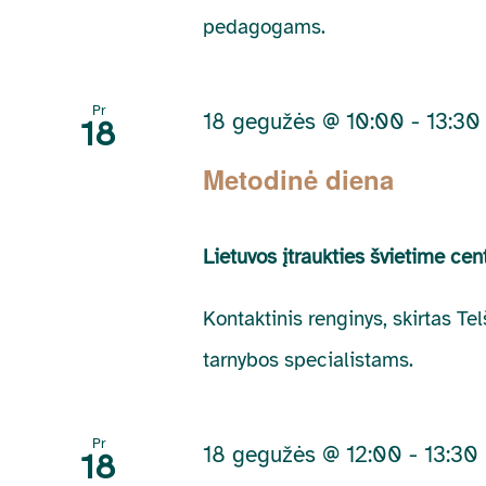
pedagogams.
Pr
18 gegužės @ 10:00
-
13:30
18
Metodinė diena
Lietuvos įtraukties švietime ce
Kontaktinis renginys, skirtas T
tarnybos specialistams.
Pr
18 gegužės @ 12:00
-
13:30
18