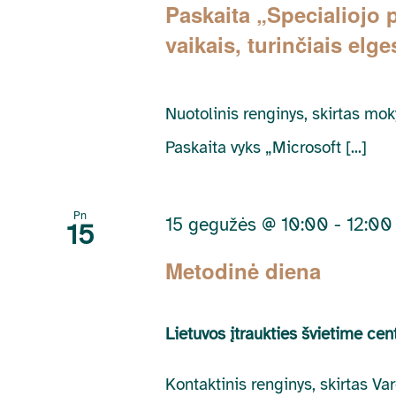
Paskaita „Specialiojo
vaikais, turinčiais elge
Nuotolinis renginys, skirtas m
Paskaita vyks „Microsoft [...]
Pn
15 gegužės @ 10:00
-
12:00
15
Metodinė diena
Lietuvos įtraukties švietime ce
Kontaktinis renginys, skirtas V